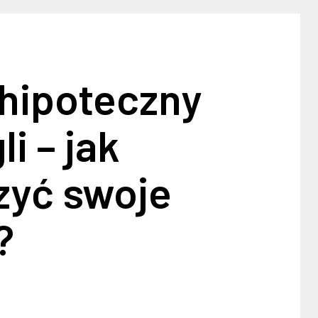
 hipoteczny
li – jak
zyć swoje
?