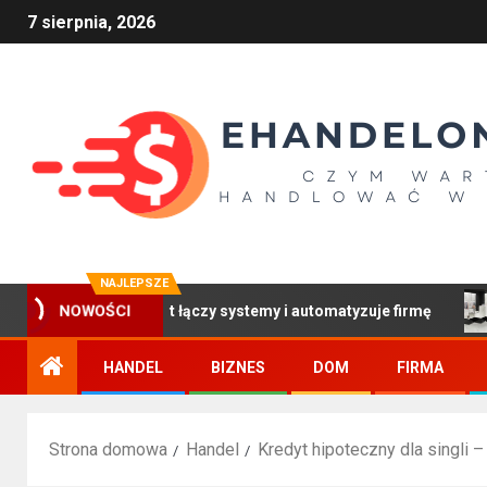
7 sierpnia, 2026
NAJLEPSZE
owy pomost łączy systemy i automatyzuje firmę
Płytki z 
NOWOŚCI
HANDEL
BIZNES
DOM
FIRMA
Strona domowa
Handel
Kredyt hipoteczny dla singli 