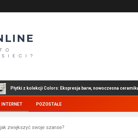
kolekcji Colors: Ekspresja barw, nowoczesna ceramika i wyrazisty sty
INTERNET
POZOSTAŁE
– jak zwiększyć swoje szanse?