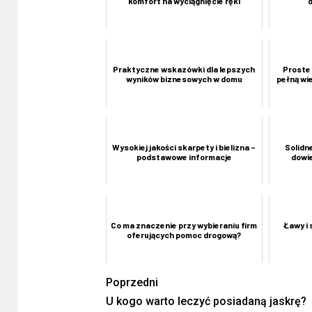
komfort na wyciągnięcie ręki
Praktyczne wskazówki dla lepszych
Proste 
wyników biznesowych w domu
pełną wi
Wysokiej jakości skarpety i bielizna –
Solidn
podstawowe informacje
dowie
Co ma znaczenie przy wybieraniu firm
Ławy i 
oferujących pomoc drogową?
Poprzedni
U kogo warto leczyć posiadaną jaskrę?