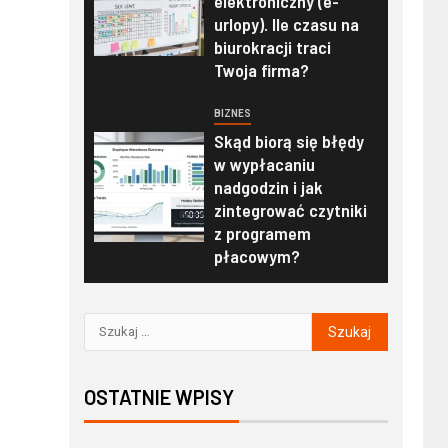
elektroniczny (e-
urlopy). Ile czasu na
biurokracji traci
Twoja firma?
BIZNES
Skąd biorą się błędy
w wypłacaniu
nadgodzin i jak
zintegrować czytniki
z programem
płacowym?
OSTATNIE WPISY