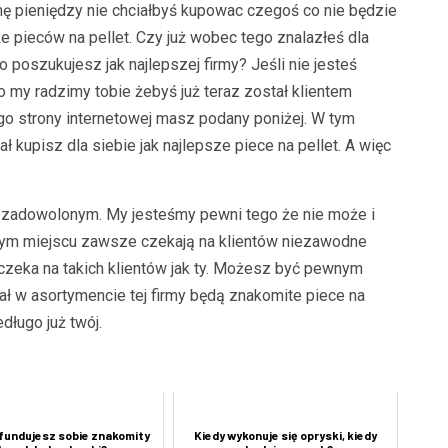
ę pieniędzy nie chciałbyś kupowac czegoś co nie będzie
że pieców na pellet. Czy już wobec tego znalazłeś dla
 poszukujesz jak najlepszej firmy? Jeśli nie jesteś
my radzimy tobie żebyś już teraz został klientem
o strony internetowej masz podany poniżej. W tym
 kupisz dla siebie jak najlepsze piece na pellet. A więc
 zadowolonym. My jesteśmy pewni tego że nie może i
tym miejscu zawsze czekają na klientów niezawodne
t czeka na takich klientów jak ty. Możesz być pewnym
ał w asortymencie tej firmy będą znakomite piece na
edługo już twój.
fundujesz sobie znakomity
Kiedy wykonuje się opryski, kiedy