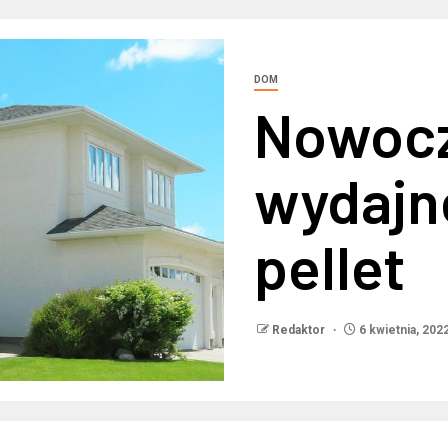
DOM
Nowocz
wydajn
pellet
Redaktor
6 kwietnia, 202