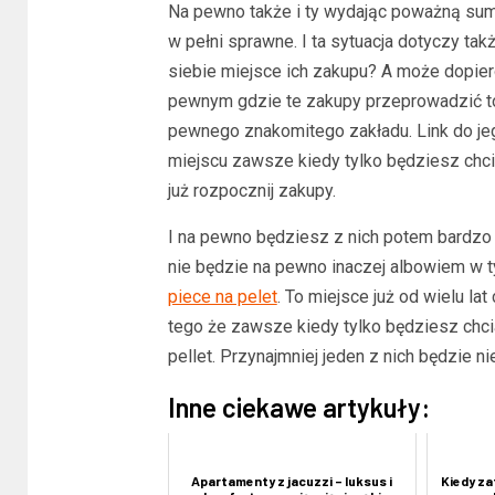
Na pewno także i ty wydając poważną sum
w pełni sprawne. I ta sytuacja dotyczy tak
siebie miejsce ich zakupu? A może dopiero
pewnym gdzie te zakupy przeprowadzić to 
pewnego znakomitego zakładu. Link do jeg
miejscu zawsze kiedy tylko będziesz chciał
już rozpocznij zakupy.
I na pewno będziesz z nich potem bardzo
nie będzie na pewno inaczej albowiem w 
piece na pelet
. To miejsce już od wielu la
tego że zawsze kiedy tylko będziesz chci
pellet. Przynajmniej jeden z nich będzie ni
Inne ciekawe artykuły:
Apartamenty z jacuzzi – luksus i
Kiedy za