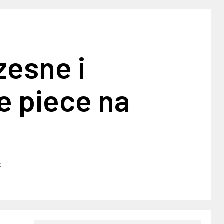
esne i
e piece na
2