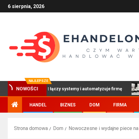
6 sierpnia, 2026
NAJLEPSZE
NOWOŚCI
owy pomost łączy systemy i automatyzuje firmę
Płytki z 
HANDEL
BIZNES
DOM
FIRMA
Strona domowa
Dom
Nowoczesne i wydajne piece na 