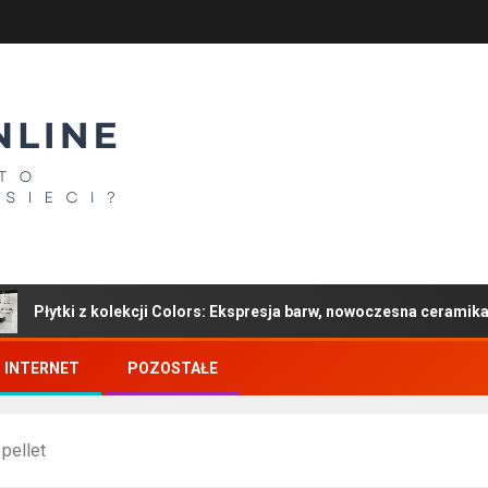
kolekcji Colors: Ekspresja barw, nowoczesna ceramika i wyrazisty sty
INTERNET
POZOSTAŁE
pellet