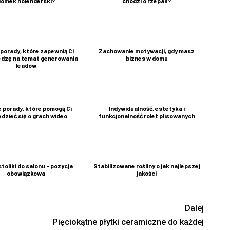
domek holenderski?
chodzi o rzepak?
porady, które zapewnią Ci
Zachowanie motywacji, gdy masz
edzę na temat generowania
biznes w domu
leadów
e porady, które pomogą Ci
Indywidualność, estetyka i
dzieć się o grach wideo
funkcjonalność rolet plisowanych
stoliki do salonu - pozycja
Stabilizowane rośliny o jak najlepszej
obowiązkowa
jakości
Dalej
Pięciokątne płytki ceramiczne do każdej