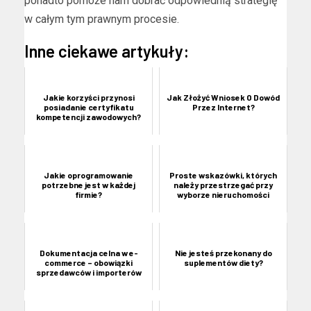
ponadto pomoże nam dobrać odpowiednią strategię
w całym tym prawnym procesie.
Inne ciekawe artykuły:
Jakie korzyści przynosi
Jak Złożyć Wniosek O Dowód
posiadanie certyfikatu
Przez Internet?
kompetencji zawodowych?
Jakie oprogramowanie
Proste wskazówki, których
potrzebne jest w każdej
należy przestrzegać przy
firmie?
wyborze nieruchomości
Dokumentacja celna w e-
Nie jesteś przekonany do
commerce – obowiązki
suplementów diety?
sprzedawców i importerów