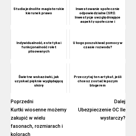
Studia jednolite magisterskie
Inwestowanie społecznie
kierunek prawo
odpowiedzialne (SRI):
Inwestycje uwzględniające
aspekty społeczne i
środowis...
Indywidualność, estetyka i
U kogo poszukiwać pomocy w
funkcjonalność rolet
czasie rozwodu?
plisowanych
Świetne wskazówki, jak
Przeczytaj ten artykuł, jeśli
uzyskać pięknie wyglądającą
chcesz zostać lepszym
skórę
blogerem
Poprzedni
Dalej
Kurtki wiosenne możemy
Ubezpieczenie OC Ile
zakupić w wielu
wystarczy?
fasonach, rozmiarach i
kolorach