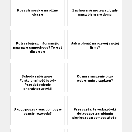
Koszule męskie na różne
Zachowanie motywacji, gdy
okazje
masz biznes w domu
Potrzebujesz informacji o
Jak wpłynąć na rozwój swojej
naprawie samochodu? To jest
firmy?
dla ciebie
Schody zabiegowe:
Co ma znaczenie przy
Funkcjonalność i styl -
wybieraniu urządzeń?
Przedstawienie
charakterystyki i
zastosowania schodów zabi...
U kogo poszukiwać pomocy w
Przeczytaj te wskazówki
czasie rozwodu?
dotyczące zarabiania
pieniędzy za pomocą złota.