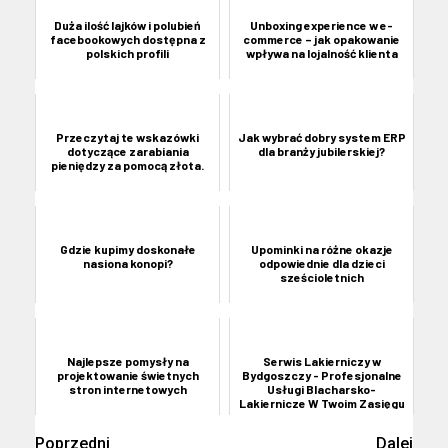
Duża ilość lajków i polubień
Unboxing experience w e-
facebookowych dostępna z
commerce – jak opakowanie
polskich profili
wpływa na lojalność klienta
Przeczytaj te wskazówki
Jak wybrać dobry system ERP
dotyczące zarabiania
dla branży jubilerskiej?
pieniędzy za pomocą złota.
Gdzie kupimy doskonałe
Upominki na różne okazje
nasiona konopi?
odpowiednie dla dzieci
sześcioletnich
Najlepsze pomysły na
Serwis Lakierniczy w
projektowanie świetnych
Bydgoszczy - Profesjonalne
stron internetowych
Usługi Blacharsko-
Lakiernicze W Twoim Zasięgu
Poprzedni
Dalej