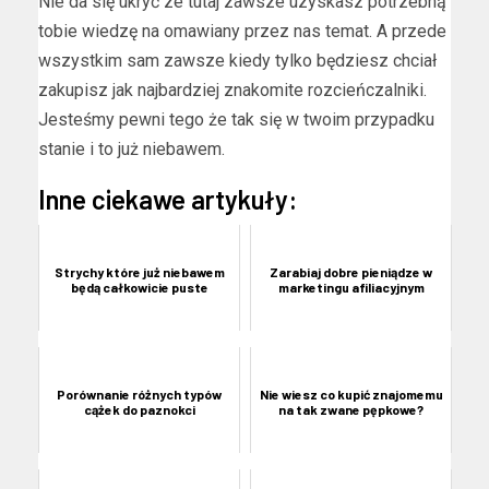
Nie da się ukryć ze tutaj zawsze uzyskasz potrzebną
tobie wiedzę na omawiany przez nas temat. A przede
wszystkim sam zawsze kiedy tylko będziesz chciał
zakupisz jak najbardziej znakomite rozcieńczalniki.
Jesteśmy pewni tego że tak się w twoim przypadku
stanie i to już niebawem.
Inne ciekawe artykuły:
Strychy które już niebawem
Zarabiaj dobre pieniądze w
będą całkowicie puste
marketingu afiliacyjnym
Porównanie różnych typów
Nie wiesz co kupić znajomemu
cążek do paznokci
na tak zwane pępkowe?