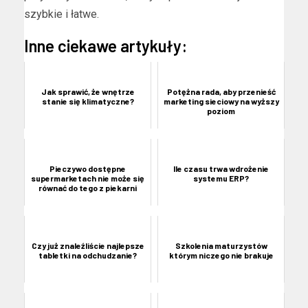
szybkie i łatwe.
Inne ciekawe artykuły:
Jak sprawić, że wnętrze
Potężna rada, aby przenieść
stanie się klimatyczne?
marketing sieciowy na wyższy
poziom
Pieczywo dostępne
Ile czasu trwa wdrożenie
supermarketach nie może się
systemu ERP?
równać do tego z piekarni
Czy już znaleźliście najlepsze
Szkolenia maturzystów
tabletki na odchudzanie?
którym niczego nie brakuje