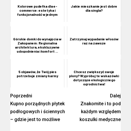
Kolorowe pudełka dla e-
Jakie mieszkanie jest dobre
commerce: estetyka i
dla singla?
funkcjonalność w jednym
Górskie domki do wynajęcia w
Zatrzymaj wypadanie włosów
Zakopanem: Regionalna
raz na zawsze
architektura, ekskluzywne
udogodnienia i komfort ...
5 objawów, że Twój pies
Chcesz zwiększyć swoje
potrzebuje zmiany karmy
plony? Wypróbuj te wskazówki
dotyczące ekologicznego
ogrodnictwa!
Poprzedni
Dalej
Kupno porządnych płytek
Znakomite i to pod
podłogowych i ściennych
każdym względem
– gdzie jest to możliwe
koszulki medyczne