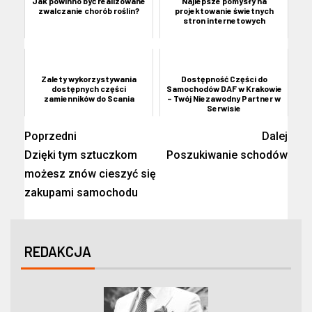
Jak powinno być realizowane
Najlepsze pomysły na
zwalczanie chorób roślin?
projektowanie świetnych
stron internetowych
Zalety wykorzystywania
Dostępność Części do
dostępnych części
Samochodów DAF w Krakowie
zamienników do Scania
– Twój Niezawodny Partner w
Serwisie
Poprzedni
Dalej
Dzięki tym sztuczkom
Poszukiwanie schodów
możesz znów cieszyć się
zakupami samochodu
REDAKCJA