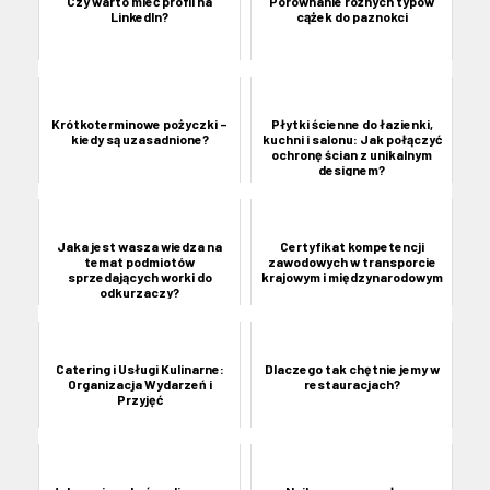
Czy warto mieć profil na
Porównanie różnych typów
LinkedIn?
cążek do paznokci
Krótkoterminowe pożyczki –
Płytki ścienne do łazienki,
kiedy są uzasadnione?
kuchni i salonu: Jak połączyć
ochronę ścian z unikalnym
designem?
Jaka jest wasza wiedza na
Certyfikat kompetencji
temat podmiotów
zawodowych w transporcie
sprzedających worki do
krajowym i międzynarodowym
odkurzaczy?
Catering i Usługi Kulinarne:
Dlaczego tak chętnie jemy w
Organizacja Wydarzeń i
restauracjach?
Przyjęć