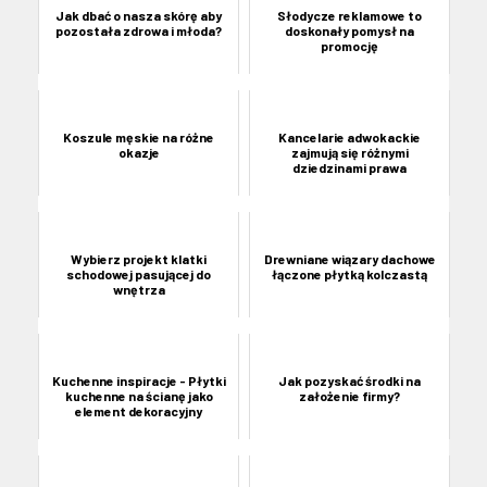
Jak dbać o nasza skórę aby
Słodycze reklamowe to
pozostała zdrowa i młoda?
doskonały pomysł na
promocję
Koszule męskie na różne
Kancelarie adwokackie
okazje
zajmują się różnymi
dziedzinami prawa
Wybierz projekt klatki
Drewniane wiązary dachowe
schodowej pasującej do
łączone płytką kolczastą
wnętrza
Kuchenne inspiracje - Płytki
Jak pozyskać środki na
kuchenne na ścianę jako
założenie firmy?
element dekoracyjny