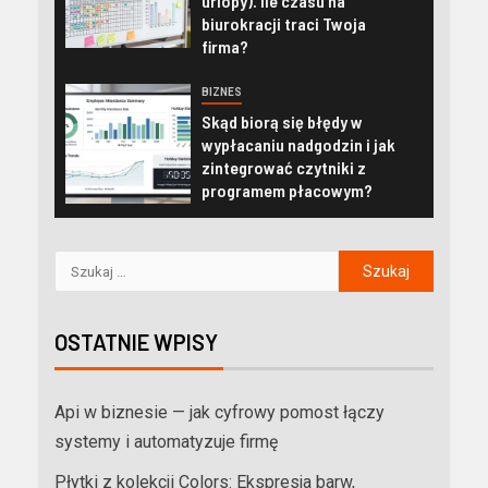
urlopy). Ile czasu na
biurokracji traci Twoja
firma?
BIZNES
Skąd biorą się błędy w
wypłacaniu nadgodzin i jak
zintegrować czytniki z
programem płacowym?
OSTATNIE WPISY
Api w biznesie — jak cyfrowy pomost łączy
systemy i automatyzuje firmę
Płytki z kolekcji Colors: Ekspresja barw,