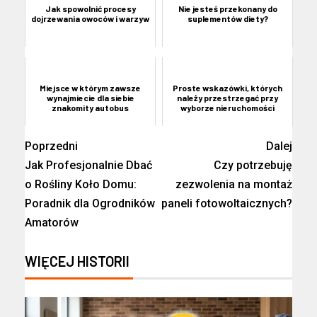
Jak spowolnić procesy
Nie jesteś przekonany do
dojrzewania owoców i warzyw
suplementów diety?
Miejsce w którym zawsze
Proste wskazówki, których
wynajmiecie dla siebie
należy przestrzegać przy
znakomity autobus
wyborze nieruchomości
Poprzedni
Dalej
Jak Profesjonalnie Dbać
Czy potrzebuję
o Rośliny Koło Domu:
zezwolenia na montaż
Poradnik dla Ogrodników
paneli fotowoltaicznych?
Amatorów
WIĘCEJ HISTORII