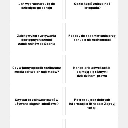
Jak wybrać narzutę do
Gdzie kupić znicze na 1
dziecięcego pokoju
listopada?
Zalety wykorzystywania
Rzeczy do zapamiętania przy
dostępnych części
zakupie nieruchomości
zamienników do Scania
Czy w jasny sposób rozliczasz
Kancelarie adwokackie
media od twoich najemców?
zajmują się różnymi
dziedzinami prawa
Czy warto zainwestować w
Potrzebujesz dobrych
używane ciągniki siodłowe?
informacji o fitnessie Zajrzyj
tutaj!