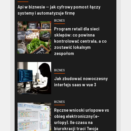
Api w biznesie — jak cyfrowy pomost łączy
systemy i automatyzuje firmę
BIZNES
Program retail dla sieci
sklepów: co powinna
kontrolować centrala, a co
zostawić lokalnym
zespołom
BIZNES
Jak zbudować nowoczesny
interfejs saas w vue 3
BIZNES
Ręczne wnioski urlopowe vs
obieg elektroniczny (e-
urlopy). Ile czasu na
biurokracji traci Twoja