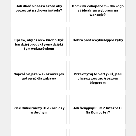
Jak dbać o nasza skórę aby
Domki w Zakopanem - dla kogo
pozostała zdrowa i młoda?
są idealnym wyborem na
wakacje?
Spraw, aby czas w kuchni był
Dobra pasta wybielająca zęby
bardziej produktywny dzięki
tym wskazówkom
Najważniejsze wskazówki, jak
Przeczytaj ten artykuł, jeśli
gotować dla zabawy
chcesz zostać lepszym
blogerem
Piec Cukierniczy i Piekarniczy
Jak Ściągnąć Film Z Internetu
w Jednym
Na Komputer?