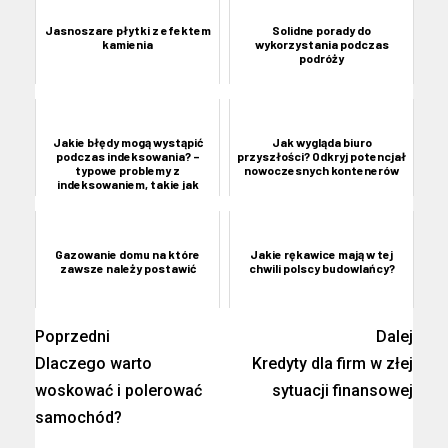
Jasnoszare płytki z efektem
Solidne porady do
kamienia
wykorzystania podczas
podróży
Jakie błędy mogą wystąpić
Jak wygląda biuro
podczas indeksowania? –
przyszłości? Odkryj potencjał
typowe problemy z
nowoczesnych kontenerów
indeksowaniem, takie jak
błędy 4...
Gazowanie domu na które
Jakie rękawice mają w tej
zawsze należy postawić
chwili polscy budowlańcy?
Poprzedni
Dalej
Dlaczego warto
Kredyty dla firm w złej
woskować i polerować
sytuacji finansowej
samochód?