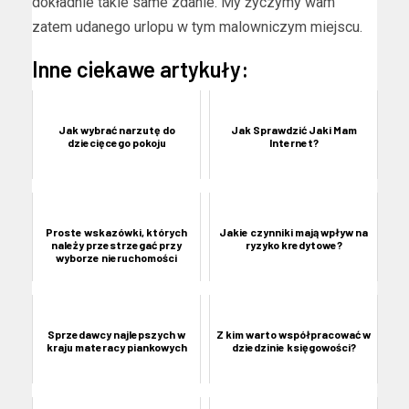
dokładnie takie same zdanie. My życzymy wam
zatem udanego urlopu w tym malowniczym miejscu.
Inne ciekawe artykuły:
Jak wybrać narzutę do
Jak Sprawdzić Jaki Mam
dziecięcego pokoju
Internet?
Proste wskazówki, których
Jakie czynniki mają wpływ na
należy przestrzegać przy
ryzyko kredytowe?
wyborze nieruchomości
Sprzedawcy najlepszych w
Z kim warto współpracować w
kraju materacy piankowych
dziedzinie księgowości?