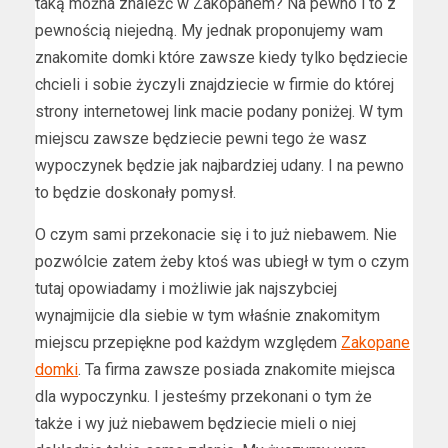
taką można znaleźć w Zakopanem? Na pewno i to z
pewnością niejedną. My jednak proponujemy wam
znakomite domki które zawsze kiedy tylko będziecie
chcieli i sobie życzyli znajdziecie w firmie do której
strony internetowej link macie podany poniżej. W tym
miejscu zawsze będziecie pewni tego że wasz
wypoczynek będzie jak najbardziej udany. I na pewno
to będzie doskonały pomysł.
O czym sami przekonacie się i to już niebawem. Nie
pozwólcie zatem żeby ktoś was ubiegł w tym o czym
tutaj opowiadamy i możliwie jak najszybciej
wynajmijcie dla siebie w tym właśnie znakomitym
miejscu przepiękne pod każdym względem
Zakopane
domki
. Ta firma zawsze posiada znakomite miejsca
dla wypoczynku. I jesteśmy przekonani o tym że
także i wy już niebawem będziecie mieli o niej