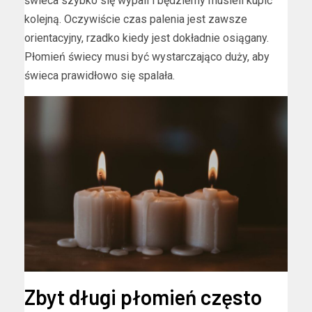
świeca szybko się wypali i będziemy musieli kupić
kolejną. Oczywiście czas palenia jest zawsze
orientacyjny, rzadko kiedy jest dokładnie osiągany.
Płomień świecy musi być wystarczająco duży, aby
świeca prawidłowo się spalała.
Zbyt długi płomień często