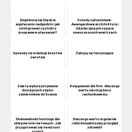
Skąd biorą się błędy w
Schody całoszklane:
wypłacaniu nadgodzin i jak
Awangardowa architektura i
zintegrować czytniki z
inżynieryjna precyzja w
programem płacowym?
nowoczesnych wnętrzach
Sposoby na redukcję kosztów
Zakupy są fascynujące
zwrotów
Zalety wykorzystywania
Księgowość dla firm: dlaczego
dostępnych części
warto zlecić ją biuru
zamienników do Scania
rachunkowemu
Skalowalność hostingu dla
Dlaczego warto regularnie
sklepów internetowych: Jak
robić kompleksowy przegląd
przygotować się na wzrost
zdrowia?
ruchu?