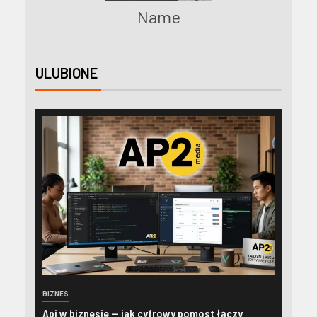
Name
ULUBIONE
BIZNES
Api w biznesie — jak cyfrowy pomost łączy