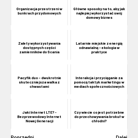
Organizacja przestrzeni w
Główne sposoby na to, aby jak
bunkrach przydomowych
najlepiej wykorzystać swój
domowy biznes
Zalety wykorzystywania
Latarnie miejskie z energią
dostępnych części
odnawialną – ekologia w
zamienników do Scania
praktyce
Pacyfik duo – dwukrotnie
Interakcja i przyciąganie za
skuteczniejsza walka z
pomocą taktyk marketingu w
chwastami
mediach społecznościowych
Jaki Internet LTE? -
Czy wiecie co jest potrzebne
Bezprzewodowy Internet
do przechowywania brokuł w
Nowej Generacji
chłodni?
Poprzedni
Dalej