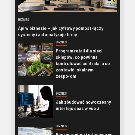
BIZNES
Api w biznesie — jak cyfrowy pomost łączy
systemy i automatyzuje firmę
BIZNES
Program retail dla sieci
sklepów: co powinna
kontrolować centrala, a co
zostawić lokalnym
zespołom
BIZNES
Jak zbudować nowoczesny
interfejs saas w vue 3
BIZNES
Ręczne wnioski urlopowe vs