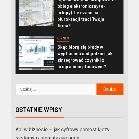
obieg elektroniczny (e-
urlopy). Ile czasu na
biurokracji traci Twoja
firma?
BIZNES
Skąd biorą się błędy w
wypłacaniu nadgodzin i jak
zintegrować czytniki z
programem płacowym?
OSTATNIE WPISY
Api w biznesie — jak cyfrowy pomost łączy
systemy i automatyzuje firmę