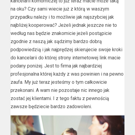
kancelarii komorniczej to już teraz macie może taką
na oku? Czy sami wiecie już z którą w waszym
przypadku należy i to możliwie jak najszybciej jak
najbliżej kooperować? Jeżeli jednak jeszcze nie to
według nas będzie znakomicie jeżeli postąpicie
zgodnie z naszą jak sądzimy bardzo dobrą
podpowiedzią i jak najprędzej skierujecie swoje kroki
do kancelarii do której strony internetowej link macie
podany poniżej. Jest to firma jak najbardziej
profesjonalna której każdy z was powinien i na pewno
zaufa. My już teraz jesteśmy o tym całkowicie
przekonani. A wam nie pozostaje nic innego jak
zostać jej klientami. I z tego faktu z pewnością
zawsze będziecie bardzo zadowoleni.