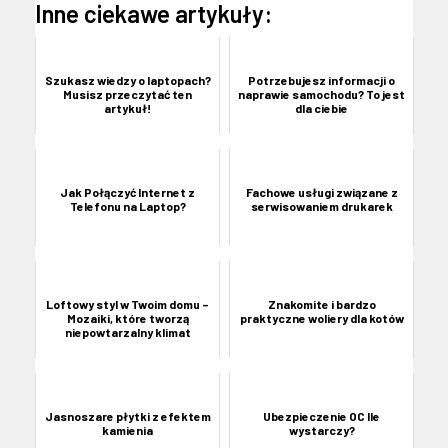
Inne ciekawe artykuły:
Szukasz wiedzy o laptopach?
Potrzebujesz informacji o
Musisz przeczytać ten
naprawie samochodu? To jest
artykuł!
dla ciebie
Jak Połączyć Internet z
Fachowe usługi związane z
Telefonu na Laptop?
serwisowaniem drukarek
Loftowy styl w Twoim domu –
Znakomite i bardzo
Mozaiki, które tworzą
praktyczne woliery dla kotów
niepowtarzalny klimat
Jasnoszare płytki z efektem
Ubezpieczenie OC Ile
kamienia
wystarczy?