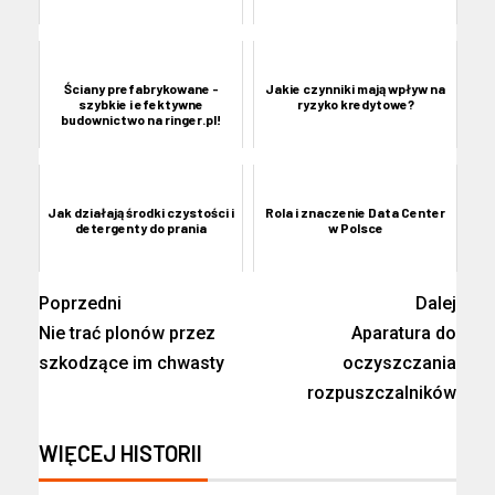
Ściany prefabrykowane -
Jakie czynniki mają wpływ na
szybkie i efektywne
ryzyko kredytowe?
budownictwo na ringer.pl!
Jak działają środki czystości i
Rola i znaczenie Data Center
detergenty do prania
w Polsce
Poprzedni
Dalej
Nie trać plonów przez
Aparatura do
szkodzące im chwasty
oczyszczania
rozpuszczalników
WIĘCEJ HISTORII