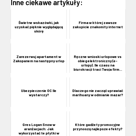
Inne ciekawe artykuły:
Świetne wskazówki, jak
Firma w której zawsze
uzyskać pięknie wyglądającą
zakupicie znakomity internet
skórę
Zarezerwuj apartament w
Ręczne wnioski urlopowe vs
Zakopanem na następny urlop
obieg elektroniczny (e-
urlopy). Ile czasu na
biurokracji traci Twoja firm...
Ubezpieczenie OC Ile
Dlaczego nie zacząć uprawiać
wystarczy?
marihuany w odmianie mazar?
Gres Logan Snow w
Które gadżety promocyjne
aranżacjach: Jak
przynoszą najlepsze efekty?
wykorzystać te płytki w