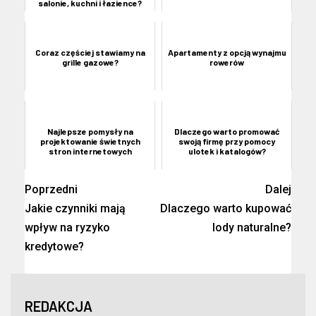
salonie, kuchni i łazience?
Coraz częściej stawiamy na
Apartamenty z opcją wynajmu
grille gazowe?
rowerów
Najlepsze pomysły na
Dlaczego warto promować
projektowanie świetnych
swoją firmę przy pomocy
stron internetowych
ulotek i katalogów?
Poprzedni
Dalej
Jakie czynniki mają
Dlaczego warto kupować
wpływ na ryzyko
lody naturalne?
kredytowe?
REDAKCJA