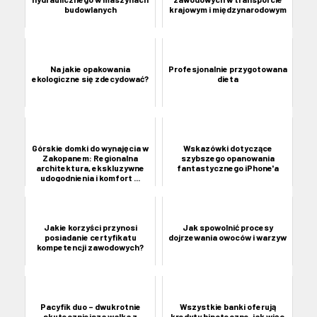
budowlanych
krajowym i międzynarodowym
Na jakie opakowania
Profesjonalnie przygotowana
ekologiczne się zdecydować?
dieta
Górskie domki do wynajęcia w
Wskazówki dotyczące
Zakopanem: Regionalna
szybszego opanowania
architektura, ekskluzywne
fantastycznego iPhone'a
udogodnienia i komfort ...
Jakie korzyści przynosi
Jak spowolnić procesy
posiadanie certyfikatu
dojrzewania owoców i warzyw
kompetencji zawodowych?
Pacyfik duo – dwukrotnie
Wszystkie banki oferują
skuteczniejsza walka z
kredyty hipoteczne, jak więc