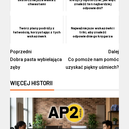
chwastami
znaleźć ten najbardziej
odpowiedni?
Twórz plany podróży z
Najważniejsze wskazówki i
łatwością, korzystając z tych
triki, aby znaleźć
wskazówek
odpowiedniego kręgarza
Poprzedni
Dalej
Dobra pasta wybielająca
Co pomoże nam pomóc
zęby
uzyskać piękny uśmiech?
WIĘCEJ HISTORII