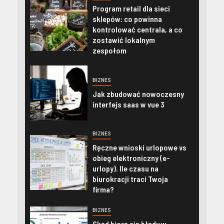
Program retail dla sieci
sklepów: co powinna
kontrolować centrala, a co
zostawić lokalnym
zespołom
BIZNES
Jak zbudować nowoczesny
interfejs saas w vue 3
BIZNES
Ręczne wnioski urlopowe vs
obieg elektroniczny (e-
urlopy). Ile czasu na
biurokracji traci Twoja
firma?
BIZNES
Skąd biorą się błędy w